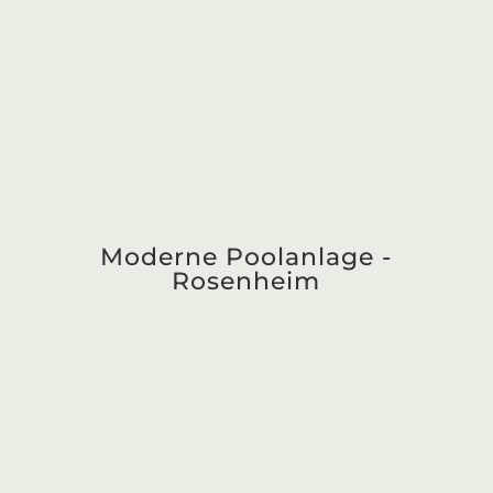
Poolanlage bei Nacht -
Landkreis München
Poolanlage mit Garten -
Erding