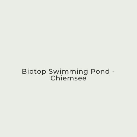
Biotop Living Pool mit
Garten - München
Mediterrane Poolanlage in
Rosenheim