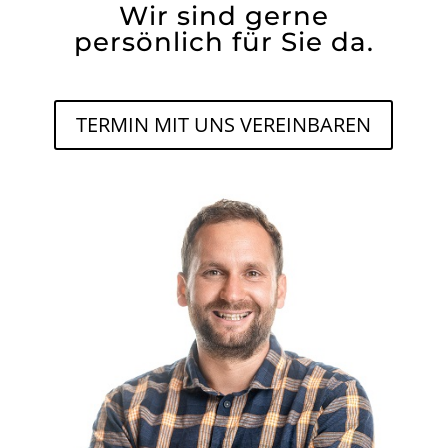
Georg
Unsere Bürozeiten:
Mo – Do 8:00 bis 16:30
Freitag 8:00 bis 14:00
Tefefon:
+49 (0) 8039 408418
Telefax:
+49 (0) 8039 408733
Mobil: