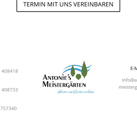
TERMIN MIT UNS VEREINBAREN
E-M
9 408418
Info@a
meisterg
9 408733
33757340